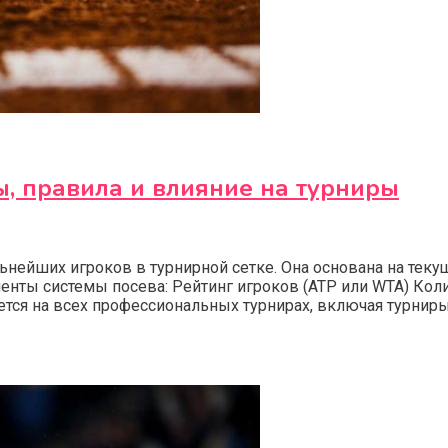
ы, правила и влияние на турниры
льнейших игроков в турнирной сетке. Она основана на тек
енты системы посева: Рейтинг игроков (ATP или WTA) Кол
ся на всех профессиональных турнирах, включая турниры