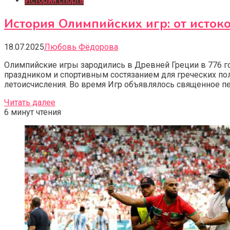
История спорта
История Олимпийских игр: от исток
18.07.2025
Любовь Фёдорова
Олимпийские игры зародились в Древней Греции в 776 г
праздником и спортивным состязанием для греческих по
летоисчисления. Во время Игр объявлялось священное п
Читать далее
6 минут чтения