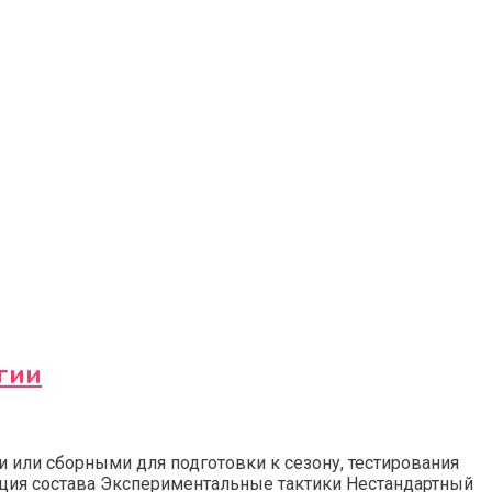
гии
 или сборными для подготовки к сезону, тестирования
тация состава Экспериментальные тактики Нестандартный