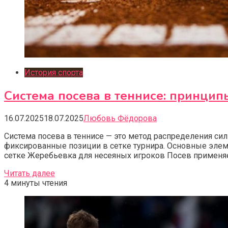
История спорта
Система посева в теннисе: принцип
16.07.2025
18.07.2025
Любовь Фёдорова
Система посева в теннисе — это метод распределения си
фиксированные позиции в сетке турнира. Основные элем
сетке Жеребьевка для несеяных игроков Посев применяет
Читать далее
4 минуты чтения