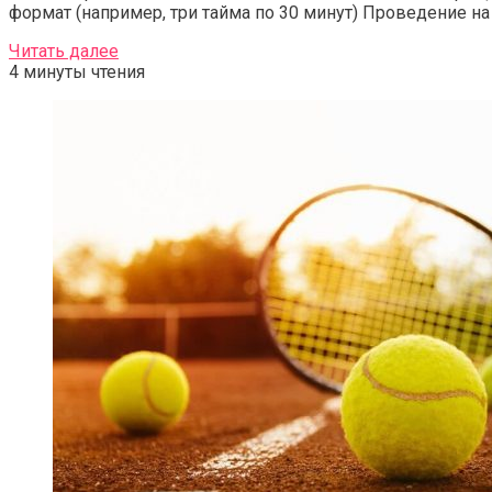
формат (например, три тайма по 30 минут) Проведение на
Читать далее
4 минуты чтения