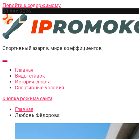
Перейти к содержимому
08 Авг, 2026
Спортивный азарт в мире коэффициентов.
Главная
Виды ставок
История спорта
Спортивные условия
кнопка режима сайта
Главная
Любовь Фёдорова