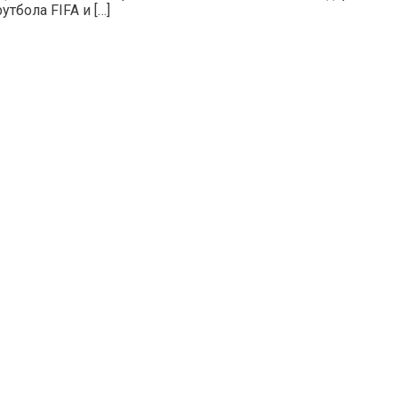
тбола FIFA и […]