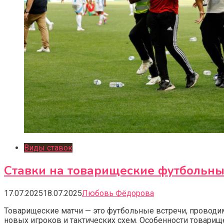
Виды ставок
Ставки на товарищеские футбольные
17.07.2025
18.07.2025
Любовь Фёдорова
Товарищеские матчи — это футбольные встречи, проводи
новых игроков и тактических схем. Особенности товарищ